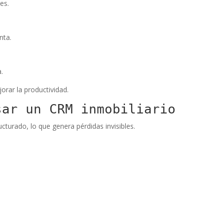
es.
nta.
.
orar la productividad.
sar un CRM inmobiliario
cturado, lo que genera pérdidas invisibles.