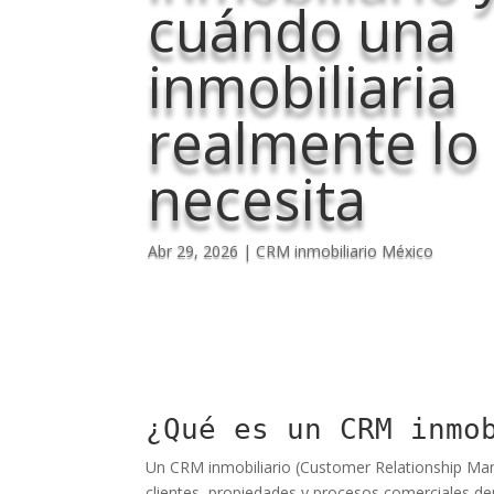
cuándo una
inmobiliaria
realmente lo
necesita
Abr 29, 2026
|
CRM inmobiliario México
¿Qué es un CRM inmo
Un CRM inmobiliario (Customer Relationship Ma
clientes, propiedades y procesos comerciales den