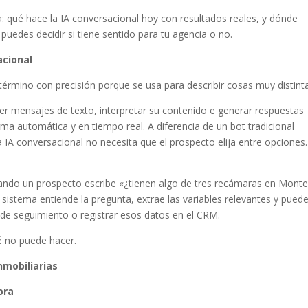
: qué hace la IA conversacional hoy con resultados reales, y dónde
uedes decidir si tiene sentido para tu agencia o no.
acional
el término con precisión porque se usa para describir cosas muy distint
er mensajes de texto, interpretar su contenido e generar respuestas
ma automática y en tiempo real. A diferencia de un bot tradicional
IA conversacional no necesita que el prospecto elija entre opciones.
cuando un prospecto escribe «¿tienen algo de tres recámaras en Monte
sistema entiende la pregunta, extrae las variables relevantes y pued
 de seguimiento o registrar esos datos en el CRM.
é no puede hacer.
nmobiliarias
ora