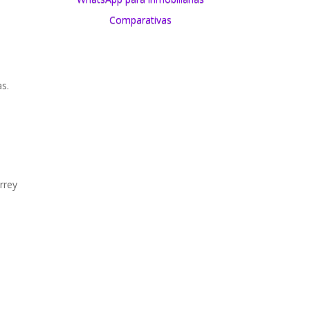
Comparativas
as.
rrey
e