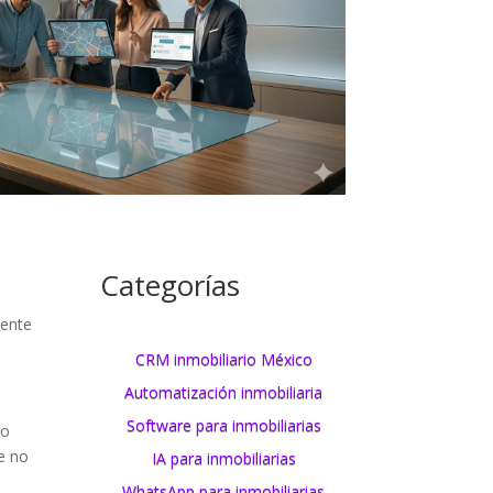
Categorías
mente
CRM inmobiliario México
Automatización inmobiliaria
Software para inmobiliarias
ro
e no
IA para inmobiliarias
WhatsApp para inmobiliarias