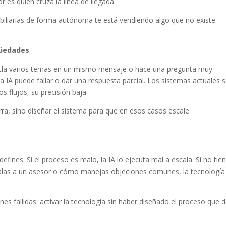
r es quien cruza la línea de llegada.
obiliarias de forma autónoma te está vendiendo algo que no existe
güedades
ezcla varios temas en un mismo mensaje o hace una pregunta muy
la IA puede fallar o dar una respuesta parcial. Los sistemas actuales 
 flujos, su precisión baja.
rra, sino diseñar el sistema para que en esos casos escale
efines. Si el proceso es malo, la IA lo ejecuta mal a escala. Si no tie
calas a un asesor o cómo manejas objeciones comunes, la tecnología
es fallidas: activar la tecnología sin haber diseñado el proceso que 