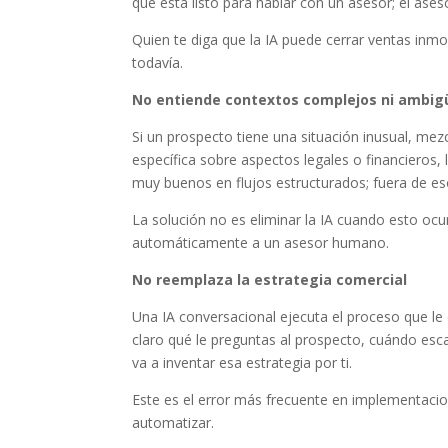
que está listo para hablar con un asesor; el aseso
Quien te diga que la IA puede cerrar ventas inm
todavía.
No entiende contextos complejos ni ambi
Si un prospecto tiene una situación inusual, m
específica sobre aspectos legales o financieros, 
muy buenos en flujos estructurados; fuera de esos
La solución no es eliminar la IA cuando esto ocu
automáticamente a un asesor humano.
No reemplaza la estrategia comercial
Una IA conversacional ejecuta el proceso que le d
claro qué le preguntas al prospecto, cuándo es
va a inventar esa estrategia por ti.
Este es el error más frecuente en implementacion
automatizar.