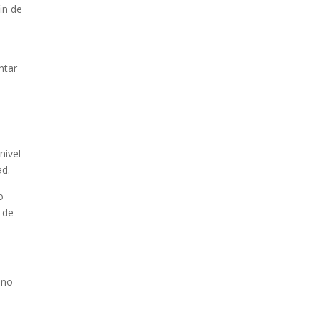
in de
a
ntar
nivel
ad.
o
 de
ino