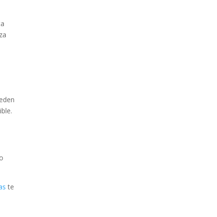
ta
za
ueden
ble.
lo
ias
te