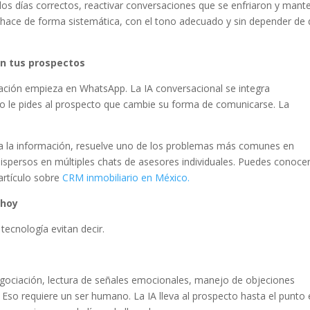
os días correctos, reactivar conversaciones que se enfriaron y mant
o hace de forma sistemática, con el tono adecuado y sin depender de
n tus prospectos
sación empieza en WhatsApp. La IA conversacional se integra
 no le pides al prospecto que cambie su forma de comunicarse. La
a la información, resuelve uno de los problemas más comunes en
ispersos en múltiples chats de asesores individuales. Puedes conoce
artículo sobre
CRM inmobiliario en México.
 hoy
ecnología evitan decir.
negociación, lectura de señales emocionales, manejo de objeciones
 Eso requiere un ser humano. La IA lleva al prospecto hasta el punto 