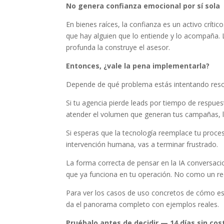
No genera confianza emocional por sí sola
En bienes raíces, la confianza es un activo crític
que hay alguien que lo entiende y lo acompaña. L
profunda la construye el asesor.
Entonces, ¿vale la pena implementarla?
Depende de qué problema estás intentando reso
Si tu agencia pierde leads por tiempo de respue
atender el volumen que generan tus campañas, l
Si esperas que la tecnología reemplace tu proces
intervención humana, vas a terminar frustrado.
La forma correcta de pensar en la IA conversacio
que ya funciona en tu operación. No como un re
Para ver los casos de uso concretos de cómo est
da el panorama completo con ejemplos reales.
Pruébalo antes de decidir — 14 días sin cos