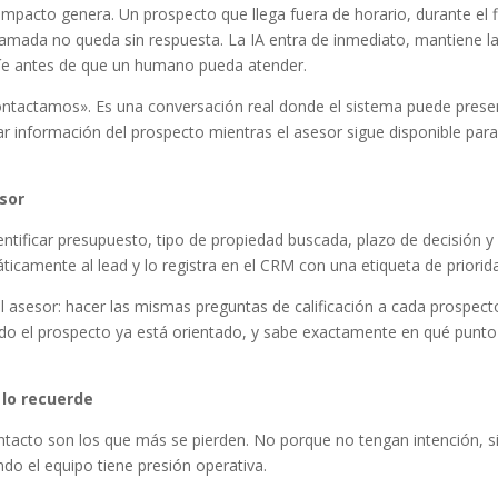
 impacto genera. Un prospecto que llega fuera de horario, durante el f
amada no queda sin respuesta. La IA entra de inmediato, mantiene l
fríe antes de que un humano pueda atender.
ontactamos». Es una conversación real donde el sistema puede prese
ar información del prospecto mientras el asesor sigue disponible para
esor
dentificar presupuesto, tipo de propiedad buscada, plazo de decisión y 
ticamente al lead y lo registra en el CRM con una etiqueta de priorid
el asesor: hacer las mismas preguntas de calificación a cada prospect
ando el prospecto ya está orientado, y sabe exactamente en qué punto
 lo recuerde
tacto son los que más se pierden. No porque no tengan intención, s
o el equipo tiene presión operativa.