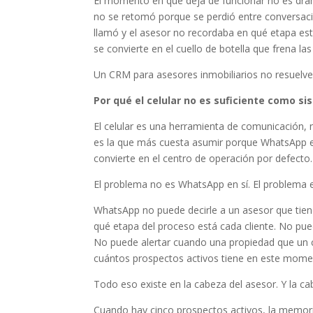
El momento en que deja de funcionar no es dram
no se retomó porque se perdió entre conversaci
llamó y el asesor no recordaba en qué etapa esta
se convierte en el cuello de botella que frena las
Un CRM para asesores inmobiliarios no resuelv
Por qué el celular no es suficiente como s
El celular es una herramienta de comunicación, n
es la que más cuesta asumir porque WhatsApp es 
convierte en el centro de operación por defecto.
El problema no es WhatsApp en sí. El problema 
WhatsApp no puede decirle a un asesor que tien
qué etapa del proceso está cada cliente. No pue
No puede alertar cuando una propiedad que un cl
cuántos prospectos activos tiene en este moment
Todo eso existe en la cabeza del asesor. Y la cab
Cuando hay cinco prospectos activos, la memori