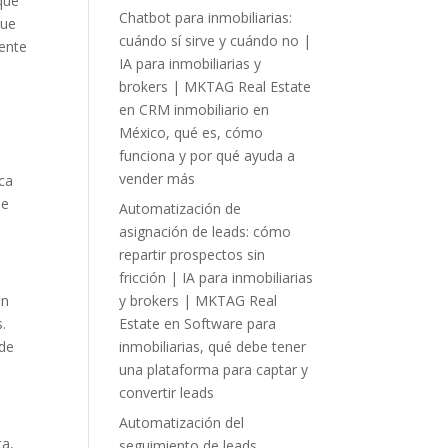
que
Chatbot para inmobiliarias:
que
cuándo sí sirve y cuándo no |
iente
IA para inmobiliarias y
brokers | MKTAG Real Estate
en
CRM inmobiliario en
México, qué es, cómo
funciona y por qué ayuda a
vender más
ica
se
Automatización de
asignación de leads: cómo
repartir prospectos sin
fricción | IA para inmobiliarias
y brokers | MKTAG Real
en
Estate
en
Software para
.
inmobiliarias, qué debe tener
 de
una plataforma para captar y
convertir leads
Automatización del
ta,
seguimiento de leads