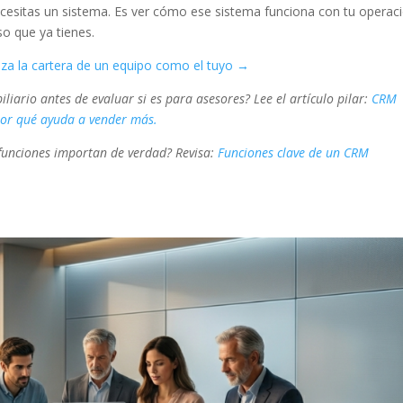
ecesitas un sistema. Es ver cómo ese sistema funciona con tu operac
so que ya tienes.
a la cartera de un equipo como el tuyo →
iario antes de evaluar si es para asesores? Lee el artículo pilar:
CRM
por qué ayuda a vender más.
funciones importan de verdad? Revisa:
F
unciones clave de un CRM
.