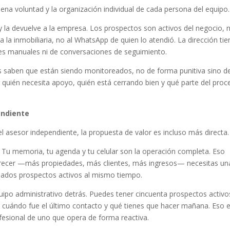
uena voluntad y la organización individual de cada persona del equipo.
y la devuelve a la empresa. Los prospectos son activos del negocio, 
 a la inmobiliaria, no al WhatsApp de quien lo atendió. La dirección tie
rtes manuales ni de conversaciones de seguimiento.
s saben que están siendo monitoreados, no de forma punitiva sino d
ar quién necesita apoyo, quién está cerrando bien y qué parte del pro
endiente
 asesor independiente, la propuesta de valor es incluso más directa.
. Tu memoria, tu agenda y tu celular son la operación completa. Eso
 crecer —más propiedades, más clientes, más ingresos— necesitas un
iados prospectos activos al mismo tiempo.
uipo administrativo detrás. Puedes tener cincuenta prospectos activo
cuándo fue el último contacto y qué tienes que hacer mañana. Eso e
esional de uno que opera de forma reactiva.