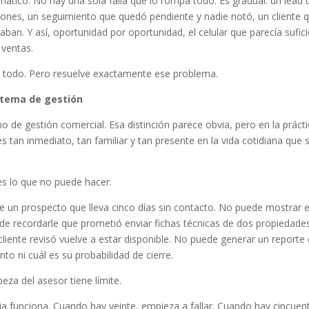
ático. No hay una sola falla que lo rompa todo. Es gradual: un lead 
ones, un seguimiento que quedó pendiente y nadie notó, un cliente 
ban. Y así, oportunidad por oportunidad, el celular que parecía sufic
 ventas.
e todo. Pero resuelve exactamente ese problema.
istema de gestión
o de gestión comercial. Esa distinción parece obvia, pero en la práct
tan inmediato, tan familiar y tan presente en la vida cotidiana que 
es lo que no puede hacer.
e un prospecto que lleva cinco días sin contacto. No puede mostrar 
de recordarle que prometió enviar fichas técnicas de dos propiedades
iente revisó vuelve a estar disponible. No puede generar un reporte
o ni cuál es su probabilidad de cierre.
eza del asesor tiene límite.
a funciona. Cuando hay veinte, empieza a fallar. Cuando hay cincuen