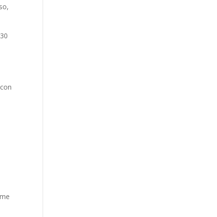
so,
 30
 con
arme