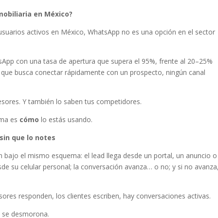
obiliaria en México?
usuarios activos en México, WhatsApp no es una opción en el sector
pp con una tasa de apertura que supera el 95%, frente al 20–25%
r que busca conectar rápidamente con un prospecto, ningún canal
esores. Y también lo saben tus competidores.
ema es
cómo
lo estás usando.
sin que lo notes
n bajo el mismo esquema: el lead llega desde un portal, un anuncio o
sde su celular personal; la conversación avanza… o no; y si no avanza,
ores responden, los clientes escriben, hay conversaciones activas.
lo se desmorona.