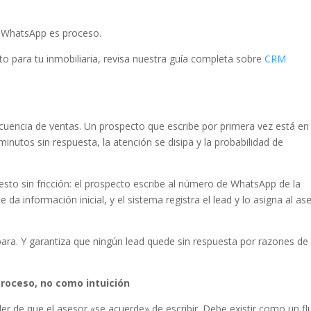
 WhatsApp es proceso.
to para tu inmobiliaria, revisa nuestra guía completa sobre
CRM
ecuencia de ventas. Un prospecto que escribe por primera vez está en
utos sin respuesta, la atención se disipa y la probabilidad de
sto sin fricción: el prospecto escribe al número de WhatsApp de la
 da información inicial, y el sistema registra el lead y lo asigna al as
ara. Y garantiza que ningún lead quede sin respuesta por razones de
roceso, no como intuición
er de que el asesor «se acuerde» de escribir. Debe existir como un fl