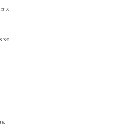
mente
ieron
te.