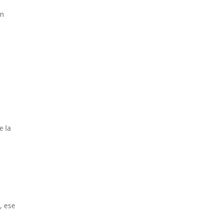
En
e la
, ese